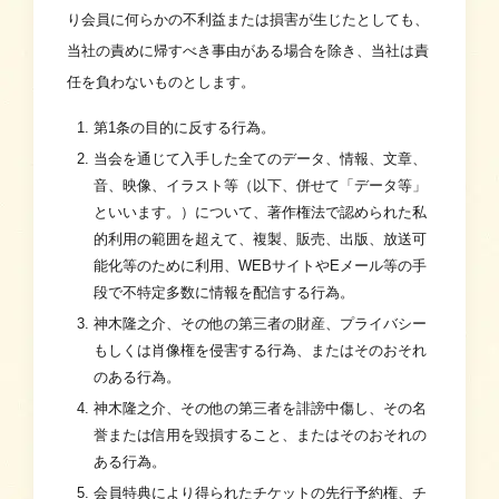
り会員に何らかの不利益または損害が生じたとしても、
当社の責めに帰すべき事由がある場合を除き、当社は責
任を負わないものとします。
第1条の目的に反する行為。
当会を通じて入手した全てのデータ、情報、文章、
音、映像、イラスト等（以下、併せて「データ等」
といいます。）について、著作権法で認められた私
的利用の範囲を超えて、複製、販売、出版、放送可
能化等のために利用、WEBサイトやEメール等の手
段で不特定多数に情報を配信する行為。
神木隆之介、その他の第三者の財産、プライバシー
もしくは肖像権を侵害する行為、またはそのおそれ
のある行為。
神木隆之介、その他の第三者を誹謗中傷し、その名
誉または信用を毀損すること、またはそのおそれの
ある行為。
会員特典により得られたチケットの先行予約権、チ