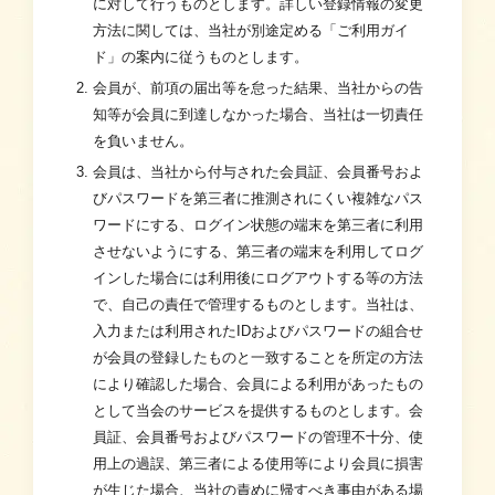
に対して行うものとします。詳しい登録情報の変更
方法に関しては、当社が別途定める「ご利用ガイ
ド」の案内に従うものとします。
会員が、前項の届出等を怠った結果、当社からの告
知等が会員に到達しなかった場合、当社は一切責任
を負いません。
会員は、当社から付与された会員証、会員番号およ
びパスワードを第三者に推測されにくい複雑なパス
ワードにする、ログイン状態の端末を第三者に利用
させないようにする、第三者の端末を利用してログ
インした場合には利用後にログアウトする等の方法
で、自己の責任で管理するものとします。当社は、
入力または利用されたIDおよびパスワードの組合せ
が会員の登録したものと一致することを所定の方法
により確認した場合、会員による利用があったもの
として当会のサービスを提供するものとします。会
員証、会員番号およびパスワードの管理不十分、使
用上の過誤、第三者による使用等により会員に損害
が生じた場合、当社の責めに帰すべき事由がある場