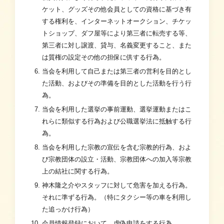
ケット、グッズその他会員としての資格に基づき有
する権利を、インターネットオークション、チケッ
トショップ、ダフ屋等により第三者に転売する等、
第三者に対し譲渡、貸与、名義変更すること、また
は質権の設定その他の担保に供する行為。
当会を利用して自己または第三者の営利を目的とし
た活動、およびその準備を目的とした活動を行う行
為。
当会を利用した選挙の事前運動、選挙運動またはこ
れらに類似する行為および公職選挙法に抵触する行
為。
当会を利用した宗教の宣伝を含む宗教的行為、およ
び宗教団体の設立・活動、宗教団体への加入等宗教
上の結社に関する行為。
神木隆之介やスタッフに対して危害を加える行為。
それに準ずる行為。（特にタクシー等の車を利用し
た追っかけ行為）
会員情報登録において、虚偽申請をする行為。