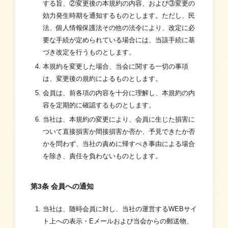
する旨、②変更後の本規約の内容、および③変更の
効力発生時期を通知するものとします。ただし、民
法、個人情報保護法その他の法令により、改定に必
要な手続が定められている場合には、当該手続に基
づき改定を行うものとします。
本規約を変更した場合、当会に関する一切の事項
は、変更後の規約によるものとします。
会員は、前各項の内容を十分に理解し、本規約の内
容を定期的に確認するものとします。
当社は、本規約の変更により、会員に生じた損害に
ついて直接損害か間接損害か否か、予見できたか否
かを問わず、当社の責めに帰すべき事由による場合
を除き、責任を負わないものとします。
第3条 会員への通知
当社は、随時会員に対し、当社の運営するWEBサイ
ト上への表示・Eメールおよび当会からの郵送物、